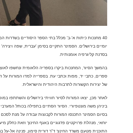
40 מחנכות כיתות א'-ב' מכלל בתי הספר היסודיים בשדרות ה
יומיים בירושלים. הסמינר התקיים בסימן 'עברית, שפה ויצירה
בסדנת קליגרפיה אומנותית.
ספרים, כתבי יד, מפות וכתבי עת. בספרייה למדו המורות על
של יצירות הקשורות לתרבות היהודית והישראלית.
לאחר מכן, יצאו המורות לסיור חוויתי בירושלים והשתתפו במו
ביניהן משה מונטפיורי. הסיור הסתיים בתפילה בכותל המערבי
בסיום הסמינר התכנסו המורות לקבוצות עבודה על מנת לסכם א
יוחאי, מנהלת פרויקטים פדגוגיים באגף החינוך וזאת כחלק מי
התוכנית מטעם משרד החינוך ד"ר דורית סימון, פנינה אל-על ברנ