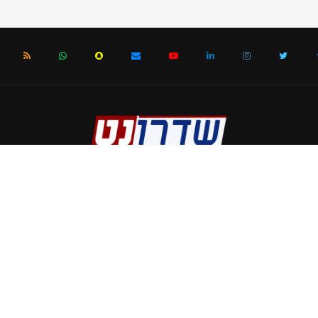
הבית
האימייל האדום
הפגז של אלבז
חדשות נתיבות-אופקים
מיטל מטבח בריא
מקסיקו 70
נזכור ולא נשכח אותם- אלה בני
 הנרצחים בני העיר שדרות
עמוד לדוגמא
פיצה מונטנה
תיירות ו
© כל הזכויות שמורות לדין וחשבון ואתר שדרונט. אין להעתיק כל תוכן ללא אישור
עיצוב אתר על ידי :
לי מדיה
BACK TO TOP