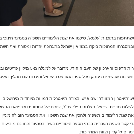
משתתפות בתוכנית 'עלמא', סיכמו את שנת הלימודים תשפ"ה בסמינר חינוכי בן
' ובמסגרתו המחנכות ביקרו במוזיאון ישראל בתערוכת יהדות ומסורת ואף השת
בהמשך הסיור, המחנכות ביקרו בספריה הלאומית ונחשפו לאוצרות הדפוס והארכיון של העם היהודי. מדובר על למעלה מ-5 
 החשיבות שבשמירת עותק מכל ספר המודפס בישראל והיכרות עם תהליך האיס
פע 'תיאטרון המזוודה' שם פגשו בצורה תיאטרלית דמויות מיוחדות מירושלים
 לשלום מדינת ישראל, הצלחת חיילי צה"ל, שובם של החטופים ולרפואת הפצוע
ת שנת הלימודים תשפ"ה ולהכין את שנת תשפ"ו. את הסמינר הובילה מעיין 
עדי קטר השפה העברית בבתי הספר היסודיים בעיר. בסמינר נכחו גם מובילות
ע, סיגל קליין וצוות המדריכות.