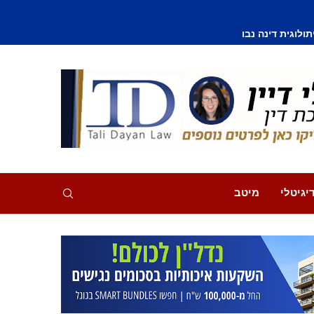
וסף נפצע קל
יגיטלי
מיטב