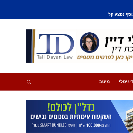
סף נפצע קל
יגיטלי
מיטב