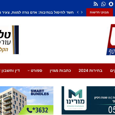
בשורה גדולה: כביש 334 החדש "עוקף שדרות" נפתח במלואו
חשד לחיסול בנתיבות: אדם נורה למוות, צעיר נו
מבזקי חדשות
ים
בחירות 2024
כתבות מגזין
ספורט
דין וחשבון ד