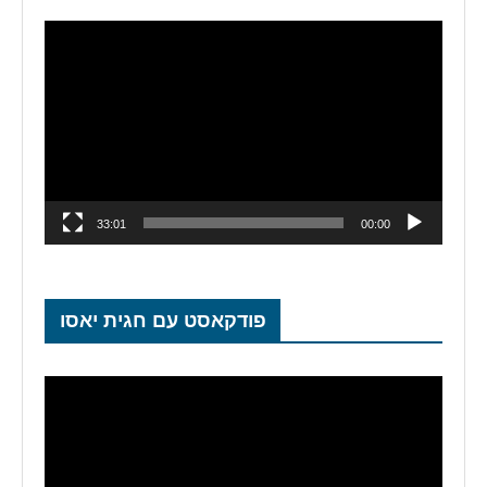
נגן
וידאו
33:01
00:00
פודקאסט עם חגית יאסו
נגן
וידאו