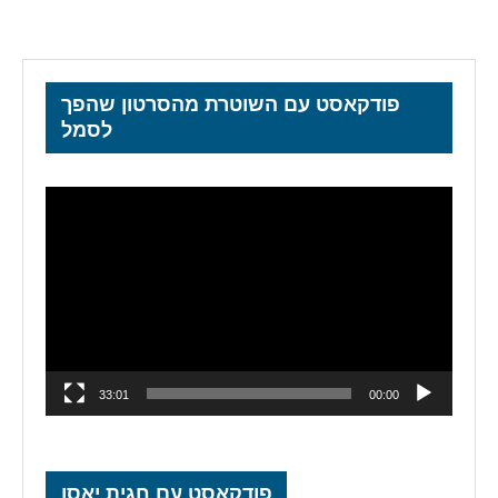
פודקאסט עם השוטרת מהסרטון שהפך
לסמל
נגן
וידאו
33:01
00:00
פודקאסט עם חגית יאסו