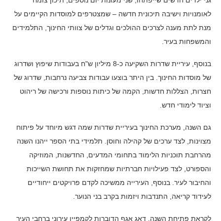
גני ילדים חדשים שייפתחו, שני מעונות יום נוספים, תיכון צומח
לאומנויות וישיבה תיכונית חדשה – שמצטרפים למוסדות הקיימים על
מנת לתת מענה לצרכים ההולכים וגדלים של צוותי החינוך, התלמידים
והמשפחות בעיר.
בנוסף, עיריית שדרות השקיעה כ-8 מיליון ש"ח בעבודות שיפוץ ושדרוג
של מוסדות החינוך. בין היתר בוצעו עבודות צביעה נרחבות, שדרוג של
חצרות, הצללות חדשות, הקמה של כיתות נוספות ורכישה של ריהוט
וציוד לימודי חדש.
גם השנה, מערכת החינוך בעיריית שדרות שמה דגש מיוחד על פיתוח
מצוינות, לצד ערכים של קהילה וחוסן. תלמידי בתי הספר ייהנו השנה
מהרחבת תוכניות הלימוד בתחומי המדעים, החדשנות, המוזיקה
והספורט, לצד פעילויות חברתיות שמחזקות את תחושת השייכות
והחיבור לעיר. בנוסף, העירייה ממשיכה לקדם פרויקטים ייחודיים
לעידוד קריאה, התנדבות ויזמות בקרב בני הנוער.
לקראת פתיחת השנה, דאג אגף הדוברות לקמפיין עירוני ברחבי העיר