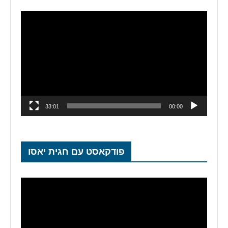
נגן
וידאו
33:01
00:00
פודקאסט עם חגית יאסו
נגן
וידאו