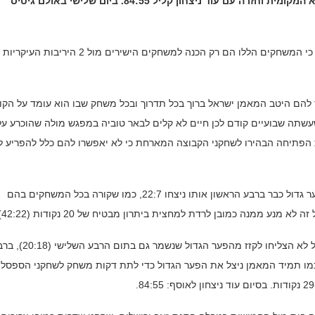
מכבי שדרות יצאה ביום שלישי למשחק חוץ בב"ש נגד א.ס.א המקומית וחזרה עם עוד ניצחון קליל 84:55. ביום שלישי באולם גיטיס
מכבי שדרות ממשיכה לנצח ולשמור על המקום הראשון ונדמה כי המשחקים הללו הם רק הכנה למשחקים הישירים מול 2
להם היטב המאמן ישראל ברוך בכל תדרוך ובכל משחק שבו הוא עומד על הקוו
עשתה שבועיים קודם לכן חיים לא קלים לבאר טוביה במפגש מולה שהוכרע על
 הפתיחה הבהירו לשחקני הקבוצה המארחת כי לא יאפשרו להם כלל להפריע 
המשחק נפתח בצורה נהדרת מבחינת שחקני שדרות שפתחו פער גדול כבר ברבע הראשון אותו ניצחו 22:7, כמו שקורה בכל המשחקים בהם
ע ממנה כמובן לרדת למחצית ביתרון מבטיח של 20 נקודות (42:22).
בפתיחת המחצית השנייה המקומיים לחצו יותר את שדרות אבל לא הצליחו לקזז מהפער הגדול שנשמר ג
כמו תמיד המאמן ניצל את הפער הגדול כדי לתת דקות משחק לשחקני הספסל