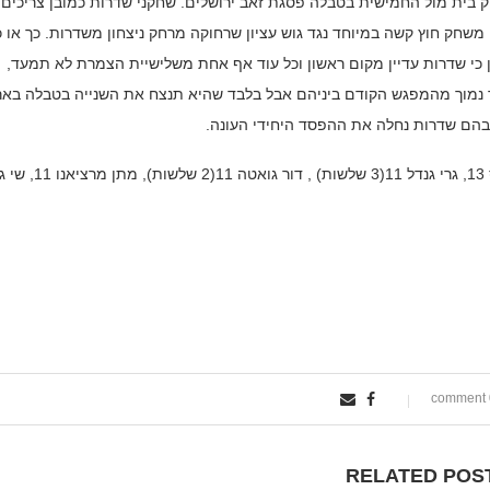
ק בית מול החמישית בטבלה פסגת זאב ירושלים. שחקני שדרות כמובן צריכים
שחק חוץ קשה במיוחד נגד גוש עציון שרחוקה מרחק ניצחון משדרות. כך או כ
ין כי שדרות עדיין מקום ראשון וכל עוד אף אחת משלישיית הצמרת לא תמעד,
ר נמוך מהמפגש הקודם ביניהם אבל בלבד שהיא תנצח את השנייה בטבלה באר
בהם שדרות נחלה את ההפסד היחידי העונה.
קולעי הנקודות: גיא שינדלר 14 נקודות (2 שלשות), יותר אטיאס 13, גרי גנדל 1
0
RELATED POS