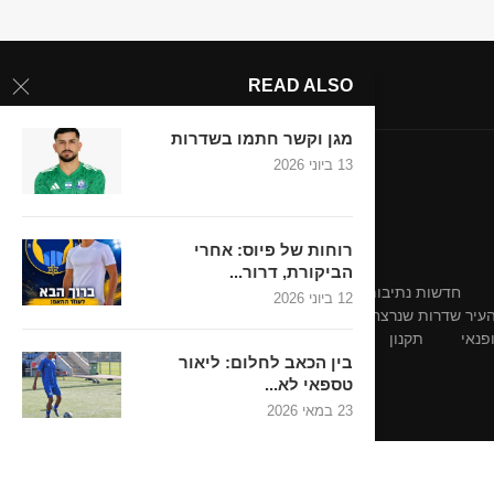
READ ALSO
מגן וקשר חתמו בשדרות
13 ביוני 2026
רוחות של פיוס: אחרי
הביקורת, דרור...
חדשות נתיבות-אופקים
חדשות נתיבות-אופקים
12 ביוני 2026
 העיר שדרות שנרצחו בשבת השחורה
פנאי
תקנון
בין הכאב לחלום: ליאור
טספאי לא...
23 במאי 2026