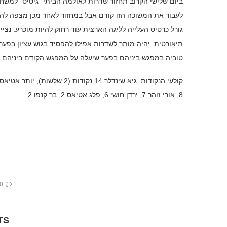
ביום שלישי הקרוב תחזור שדרות לאולמה הביתי "גיטיס" למשח
לעבור את המשוכה הזו קודם אבל במחזור לאחר מכן מצפה לה מ
גורל כרטיס העלייה לליגה הארצית עוד רחוק להיות מוכרע. נצי
תיאורטית יהיה מותר לשדרות אפילו להפסיד בגוש עציון בפע
טוביה במפגש ביניהם בפער שיעלה על המפגש הקודם ביניהם 
8, אורי זוהר 7, ירדן חושי 6, פלג אטיאס 2, בר קנפו 2.
 comment
TS