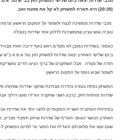
(20:30) היא תארח למשחק לא קל את פסגת זאב.
טוביה וגוש עציון שממשיכות לדלוק אחר שדרות בטבלה.
כאמור, בשדרות כמובן לא מקלים ראש באף יריבה וזאת מבהיר 
ביום שלישי האחרון יצאה שדרות למשחק חוץ נגד א.ס.א ב"ש ש
חודה של נקודה. אבל השחקנים של ברוך הגיעו חדים ומשריקת
לשמור שבוע נוסף על המקום הראשון.
שדרות פותחת חזק, ברבע השני שחקניה הורידו מעט הילוך אבל זה לא מנ
האחרון הכושר הגופני העדיף של שדרות שיחק תפקיד מכריע, 
שגם עשו את מלאכתם והגדילו את הפער עד לסיום המשחק ל-29 נקודות. בסיום עוד ניצחון לאוסף: 84:55.