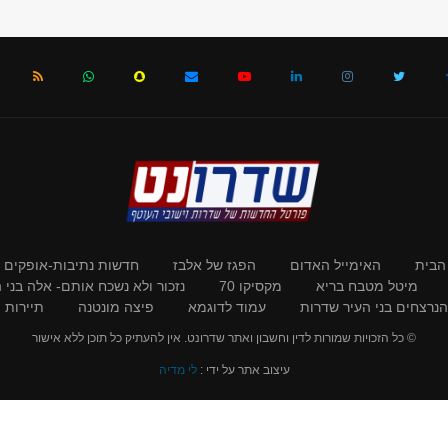
הבית
האימייל האדום
הפגז של אלבז
חדשות נתיבות-אופקים
מיטל מטבח בריא
מקסיקו 70
נזכור ולא נשכח אותם- אלה בני
 הנרצחים בני העיר שדרות
עמוד לדוגמא
פיצה מונטנה
תיירות ו
© כל הזכויות שמורות לדין וחשבון ואתר שדרונט. אין להעתיק כל תוכן ללא אישור
עיצוב אתר על ידי :
לי מדיה
BACK TO TOP