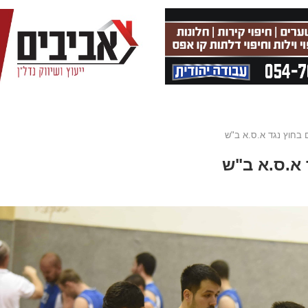
ם בחוץ נגד א.ס.א ב"ש
 א.ס.א ב"ש