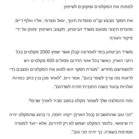
למפות את המקלטים שזקוקים לשיפוץ.
את הסקר מבצע קב"ט מוסדות חינוך, יגאל מצרפי, אליו ווולף רייס,
מהנדס חיצוני מטעם משרד הביטחון. תקצוב השיפוץ ימומן על ידי
פיקוד העורף.
משרד הביטחון בחר לאחרונה קבלן אשר ישפץ 2000 מקלטים בכל
רחבי הארץ, כאשר בכל אזור הדרום פסולים 600 מקלטים ויש
להשמישם מחדש. "מטרת הסקר הוא לסווג את המקלטים ומצבם כדי
לראות מה צריך לשפר בהם", אמר וייס, "לאחר מכן נכין כתב כמויות
ועלויות ובעוד כשנה התכנית תהיה לשדרגם".
ומה ההמלצה שלך לשמור מקלט במצב סביר לאורך שנים?
"הכי טוב שהתושבים (בכל הארץ) ייקחו יוזמה, כי ברגע שהמקלט יהיה
דו שימושי, כלומר המקלט ישמש לא רק לחירום, אלא ייועד למטרה
מסוימת בשגרה, כך יהיה הכי טוב".