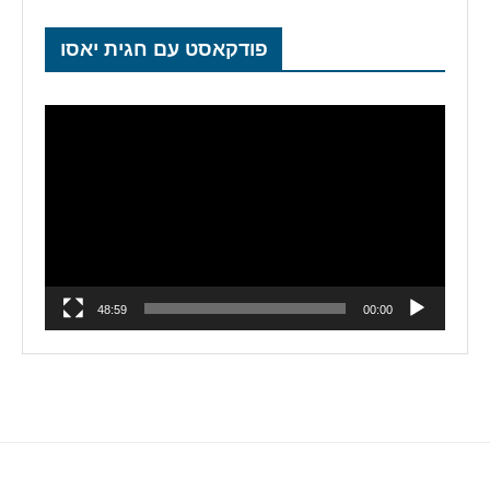
פודקאסט עם חגית יאסו
נגן
וידאו
48:59
00:00