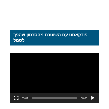
פודקאסט עם השוטרת מהסרטון שהפך
לסמל
נגן
וידאו
33:01
00:00