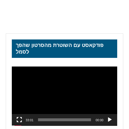
פודקאסט עם השוטרת מהסרטון שהפך
לסמל
נגן
וידאו
33:01
00:00