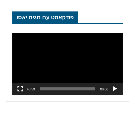
פודקאסט עם חגית יאסו
נגן
וידאו
48:59
00:00