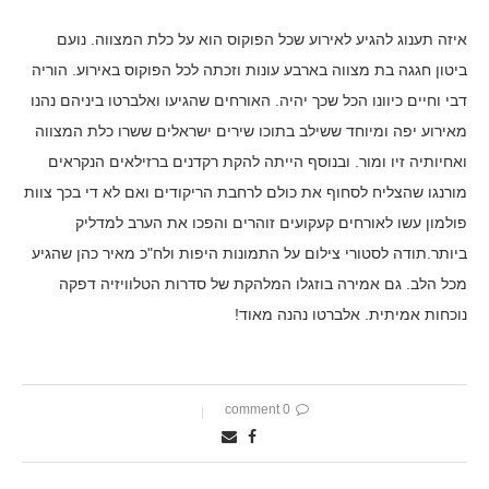
איזה תענוג להגיע לאירוע שכל הפוקוס הוא על כלת המצווה. נועם
ביטון חגגה בת מצווה בארבע עונות וזכתה לכל הפוקוס באירוע. הוריה
דבי וחיים כיוונו הכל שכך יהיה. האורחים שהגיעו ואלברטו ביניהם נהנו
מאירוע יפה ומיוחד ששילב בתוכו שירים ישראלים ששרו כלת המצווה
ואחיותיה זיו ומור. ובנוסף הייתה להקת רקדנים ברזילאים הנקראים
מורנגו שהצליח לסחוף את כולם לרחבת הריקודים ואם לא די בכך צוות
פולמון עשו לאורחים קעקועים זוהרים והפכו את הערב למדליק
ביותר.תודה לסטורי צילום על התמונות היפות ולח"כ מאיר כהן שהגיע
מכל הלב. גם אמירה בוזגלו המלהקת של סדרות הטלוויזיה דפקה
נוכחות אמיתית. אלברטו נהנה מאוד!
0 comment