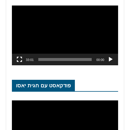
נגן
וידאו
33:01
00:00
פודקאסט עם חגית יאסו
נגן
וידאו