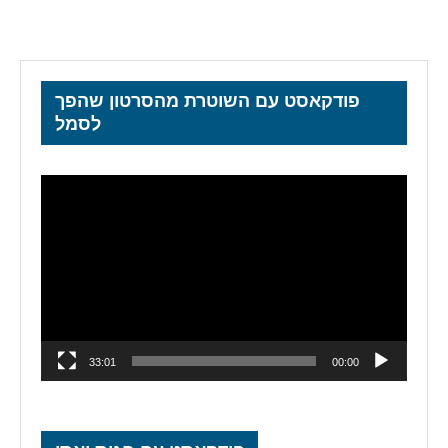
פודקאסט עם השוטרת מהסרטון שהפך
לסמל
נגן
וידאו
33:01
00:00