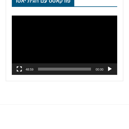
פודקאסט עם חגית יאסו
נגן
וידאו
48:59
00:00