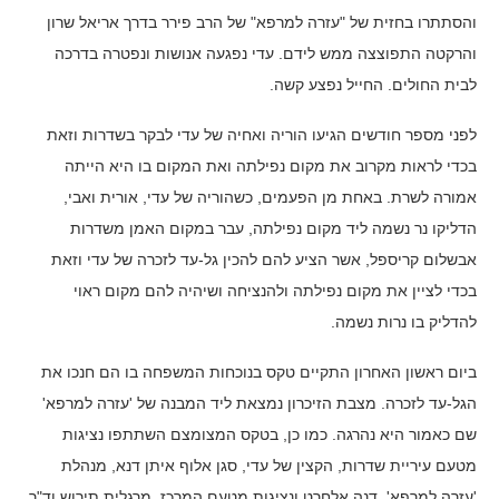
והסתתרו בחזית של "עזרה למרפא" של הרב פירר בדרך אריאל שרון
והרקטה התפוצצה ממש לידם. עדי נפגעה אנושות ונפטרה בדרכה
לבית החולים. החייל נפצע קשה.
לפני מספר חודשים הגיעו הוריה ואחיה של עדי לבקר בשדרות וזאת
בכדי לראות מקרוב את מקום נפילתה ואת המקום בו היא הייתה
אמורה לשרת. באחת מן הפעמים, כשהוריה של עדי, אורית ואבי,
הדליקו נר נשמה ליד מקום נפילתה, עבר במקום האמן משדרות
אבשלום קריספל, אשר הציע להם להכין גל-עד לזכרה של עדי וזאת
בכדי לציין את מקום נפילתה ולהנציחה ושיהיה להם מקום ראוי
להדליק בו נרות נשמה.
ביום ראשון האחרון התקיים טקס בנוכחות המשפחה בו הם חנכו את
הגל-עד לזכרה. מצבת הזיכרון נמצאת ליד המבנה של 'עזרה למרפא'
שם כאמור היא נהרגה. כמו כן, בטקס המצומצם השתתפו נציגות
מטעם עיריית שדרות, הקצין של עדי, סגן אלוף איתן דנא, מנהלת
'עזרה למרפא', דנה אלחרט ונציגות מטעם המרכז, מרגלית תירוש וד"ר