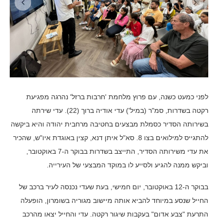
לפני כמעט כשנה, עם פרוץ מלחמת 'חרבות ברזל' נהרגה מפגיעת
רקטה בשדרות, סמ"ר (במיל') עדי אודיה ברוך (22). עדי שירתה
בשירותה הסדיר כסמלת מבצעים בחטיבה מרחבית יהודה והיא ביקשה
להתגייס למילואים בצו 8. סא"ל איתן דנא, קצין באוגדת איו"ש, שהכיר
את עדי משירותה הסדיר, התייצב בשדרות בבוקר ה-7 באוקטובר,
וביקש ממנה להגיע ולסייע לו במוקד המבצעי של העירייה.
בבוקר ה-12 באוקטובר, יום חמישי, בעת שעדי נכנסה לעיר ברכב של
החייל שנסע במיוחד להביא אותה מיישוב מגוריה בשומרון, הופעלה
התרעת "צבע אדום" בעקבות שיגור רקטה. עדי והחייל יצאו מהרכב