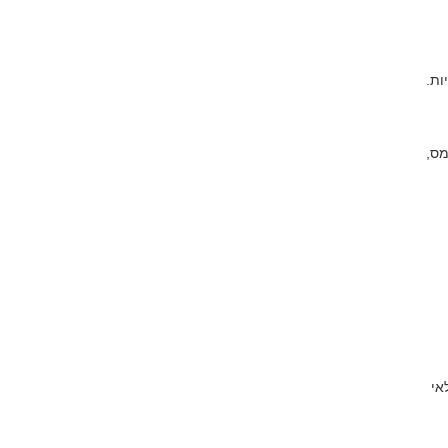
ות.
מס,
אי