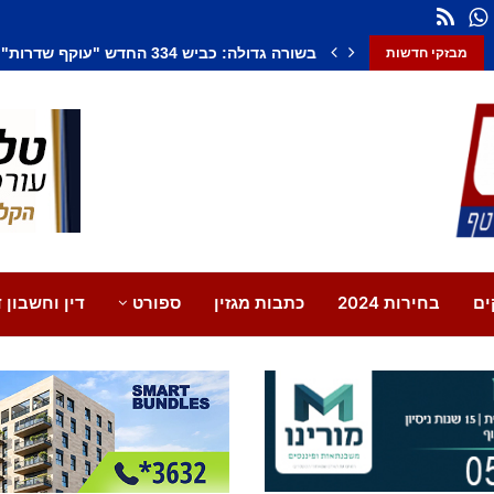
בשורה גדולה: כביש 334 החדש "עוקף שדרות" נפתח במלואו
מבזקי חדשות
ים
בחירות 2024
כתבות מגזין
ספורט
דין וחשבון ד