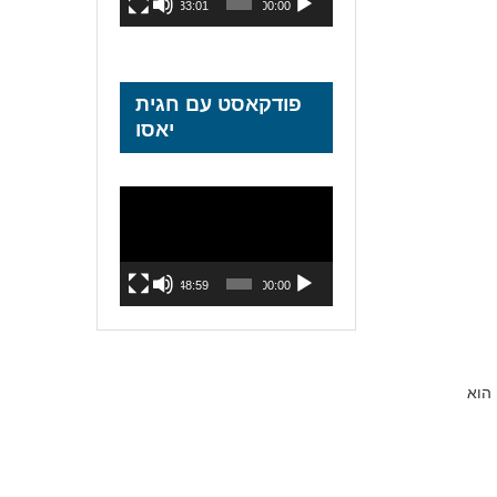
33:01
00:00
פודקאסט עם חגית
יאסו
נגן
וידאו
48:59
00:00
 הוא