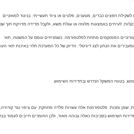
קילת חפצים כבדים, מטענים, פלטים או ציוד תעשייתי. בניגוד למאזניים
לות, לעיתים באמצעות מלגזה או עגלת משא, ולקבל מדידה מדויקת תוך שני
 על תאי עומס (Load Cells), רכיבים אלקטרוניים הממוקמים מתחת לפלטפורמה. כשמניחים עומס על המשטח, תאי
עבירים את הנתון לצג דיגיטלי. הדיוק של כל המערכת תלוי באיכות תאי העו
מוש, בטווח המשקל הנדרש ובתדירות השימוש.
 שמן ומכות. פלטפורמות אלה עשויות פלדה מחוזקת, עם ציפוי נגד קורוזיה,
תדירות השימוש בסביבות כאלה גבוהה מאוד, ולכן החומרים חייבים לעמוד בבל