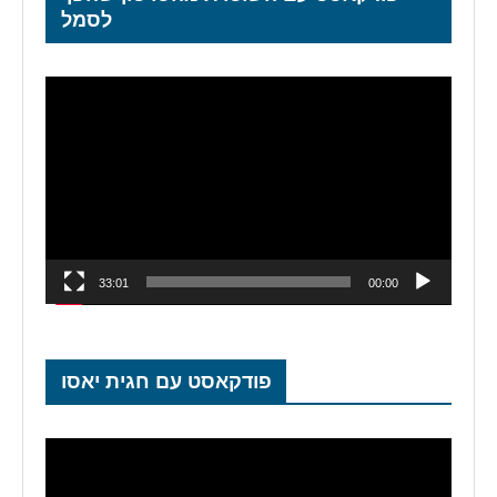
לסמל
נגן
וידאו
33:01
00:00
פודקאסט עם חגית יאסו
נגן
וידאו