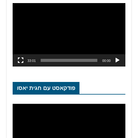
נגן
וידאו
33:01
00:00
פודקאסט עם חגית יאסו
נגן
וידאו