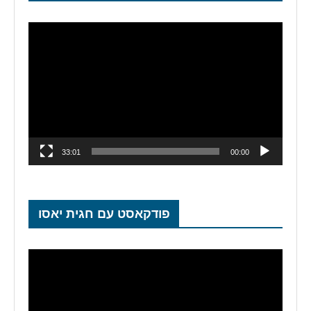
נגן
וידאו
33:01
00:00
פודקאסט עם חגית יאסו
נגן
וידאו