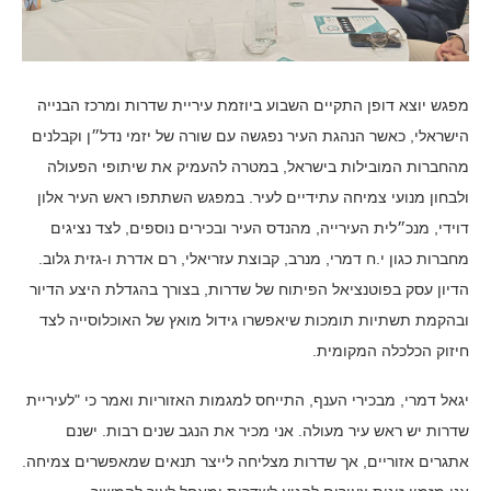
מפגש יוצא דופן התקיים השבוע ביוזמת עיריית שדרות ומרכז הבנייה
הישראלי, כאשר הנהגת העיר נפגשה עם שורה של יזמי נדל״ן וקבלנים
מהחברות המובילות בישראל, במטרה להעמיק את שיתופי הפעולה
ולבחון מנועי צמיחה עתידיים לעיר. במפגש השתתפו ראש העיר אלון
דוידי, מנכ״לית העירייה, מהנדס העיר ובכירים נוספים, לצד נציגים
מחברות כגון י.ח דמרי, מנרב, קבוצת עזריאלי, רם אדרת ו-גזית גלוב.
הדיון עסק בפוטנציאל הפיתוח של שדרות, בצורך בהגדלת היצע הדיור
ובהקמת תשתיות תומכות שיאפשרו גידול מואץ של האוכלוסייה לצד
חיזוק הכלכלה המקומית.
יגאל דמרי, מבכירי הענף, התייחס למגמות האזוריות ואמר כי "לעיריית
שדרות יש ראש עיר מעולה. אני מכיר את הנגב שנים רבות. ישנם
אתגרים אזוריים, אך שדרות מצליחה לייצר תנאים שמאפשרים צמיחה.