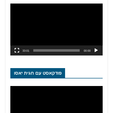
נגן
וידאו
33:01
00:00
פודקאסט עם חגית יאסו
נגן
וידאו