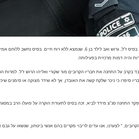
אבל כבד בתחנת שדרות עם היוודע דבר מותו של השוטר אלעד בסיס ז"ל, גרוש ואב לילד בן 6, שנמצא ללא רוח חיים. בסיס נחשב ללוחם א
ות והיה דמות מרכזית בפעילותה.
סיס במשמרת, אך איבד בקרב על התחנה את חבריו הקרובים מור שקורי ואליהו הרוש ז"ל. למרות ה
יו סיפרו כי ניכר שלקח קשה את האובדן, אך לא שידר מצוקה או סימנים שיכל
מפקד התחנה סנ"צ מידד לביא, זכה בסיס לתעודת הוקרה על פועלו הרב במסגר
ובים, " לצערנו, אנו עדים לריבוי מקרים בהם אנשי ביטחון, שנשאו על גבם 