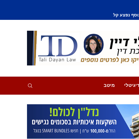
וסף נפצע קל
יגיטלי
מיטב