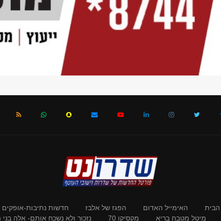
הבית
האימייל האדום
הפגז של אלבז
חדשות נתיבות-אופקים
מיטל מטבח בריא
מקסיקו 70
נזכור ולא נשכח אותם- אלה בני