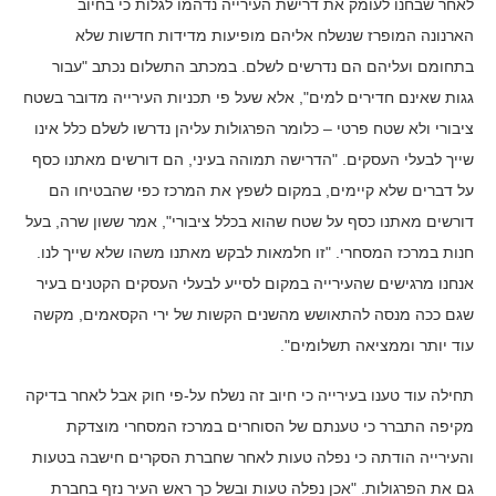
לאחר שבחנו לעומק את דרישת העירייה נדהמו לגלות כי בחיוב
הארנונה המופרז שנשלח אליהם מופיעות מדידות חדשות שלא
בתחומם ועליהם הם נדרשים לשלם. במכתב התשלום נכתב "עבור
גגות שאינם חדירים למים", אלא שעל פי תכניות העירייה מדובר בשטח
ציבורי ולא שטח פרטי – כלומר הפרגולות עליהן נדרשו לשלם כלל אינו
שייך לבעלי העסקים. "הדרישה תמוהה בעיני, הם דורשים מאתנו כסף
על דברים שלא קיימים, במקום לשפץ את המרכז כפי שהבטיחו הם
דורשים מאתנו כסף על שטח שהוא בכלל ציבורי", אמר ששון שרה, בעל
חנות במרכז המסחרי. "זו חלמאות לבקש מאתנו משהו שלא שייך לנו.
אנחנו מרגישים שהעירייה במקום לסייע לבעלי העסקים הקטנים בעיר
שגם ככה מנסה להתאושש מהשנים הקשות של ירי הקסאמים, מקשה
עוד יותר וממציאה תשלומים".
תחילה עוד טענו בעירייה כי חיוב זה נשלח על-פי חוק אבל לאחר בדיקה
מקיפה התברר כי טענתם של הסוחרים במרכז המסחרי מוצדקת
והעירייה הודתה כי נפלה טעות לאחר שחברת הסקרים חישבה בטעות
גם את הפרגולות. "אכן נפלה טעות ובשל כך ראש העיר נזף בחברת