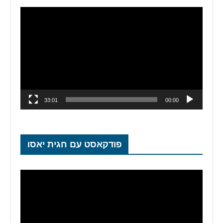
נגן
וידאו
33:01
00:00
פודקאסט עם חגית יאסו
נגן
וידאו