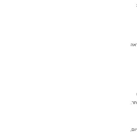
ראה
תר.
ום,