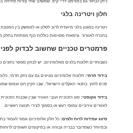
ניתן לבחור גם בפורמט דריי קיפ, שמשלב שתי צורות פתיחה בכ
חלון ויטרינה בלגי
ויטרינה בסגנון בלגי מיועדת לרוב לסלון או לממשק בין המטבח 
בהכרח לאוורור. גרסאות מסוימות כוללות כנף מפתחת בחלק מ
פרמטרים טכניים שחשוב לבדוק לפני
כשבוחרים חלונות בלגים מאלומיניום, יש לבחון מספר נתונים ט
בידוד תרמי:
חלונות אלומיניום מגיעים גם עם נתק תרמי, כל
פנים לחוץ. בתנאי האקלים הישראלי, שבו הקיץ חם ועמוס שמש
בידוד אקוסטי:
סוג הזכוכית ועובי האוויר שבין שכבות הזכוכי
לאזורים עירוניים עמוסי רעש או בסמוך לצירי תנועה ראשיים.
סיווג עמידות לרוח ולמים:
כל חלון אלומיניום אמור לעמוד בתק
ובמיוחד כשמדובר בבנייה גבוהה או במיקומים חשופים לרוחות.