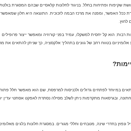
תחושת שקיפות ופתיחות בחלל. בניגוד לחלונות קלאסיים שבהם המסגרת בולטת
ת ככל האפשר, ומפנה את מרכז הבמה לזכוכית. התוצאה היא חלון שמאפשר
 לחוץ.
ת רבות: הוא קל יחסית למשקלו, עמיד בפני קורוזיה ומאפשר ייצור פרופילים
וע אלומיניום בטווח רחב של גוונים בתהליך אלקסציה, כך שניתן להתאים את מ
ימות?
מתאים במיוחד לפתחים גדולים ולכניסות למרפסת, שם הוא מאפשר חלל פתוח
תחתונה, ובגרסאות מתקדמות ניתן לשלב מסילה נסתרת לאפקט אסתטי עדין יו
ל ונפוץ בחדרי שינה, מטבחים וחללי מגורים. במסגרת חלונות בלגים מאלומיני