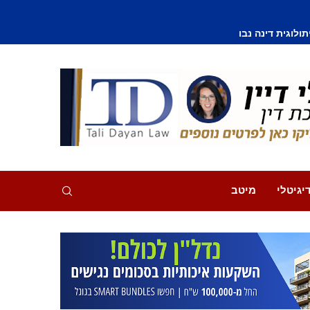
וסף נפצע קל
יגיטלי
מיטב