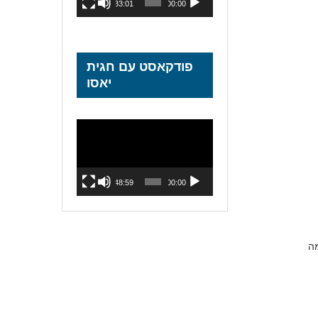
33:01
00:00
פודקאסט עם חגית
יאסו
נגן
וידאו
48:59
00:00
מה