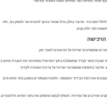
נף אחת: פתיחה לצד ופתיחה מוטה לאוורור מינימלי.
לחלל הסביבתי. מדובר בחלון גדול שנועד בעיקר להכניס אור ולספק נוף, ולא
השטח לצד חלק קבוע.
 הרכישה
כניים שמשפיעים ישירות על הביצועים לאורך זמן.
ומר שכבת חומר מבדד שמשולבת בתוך הפרופיל ומפחיתה את העברת החום בין
, מדובר בתוספת שמשפיעה ישירות על צריכת האנרגיה לקירור.
ת קובעים את רמת הבידוד האקוסטי. חלונות אקוסטיים בסגנון בלגי מתאימים
נים מחייבים של עמידות. מומלץ לבקש מהספק את נתוני הסיווג הרלוונטיים,