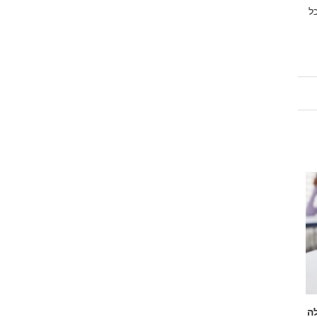
ל
לה
נתקעתם מחוץ לבית? המדריך להזמנת
רכב פלאג אין: הפתרו