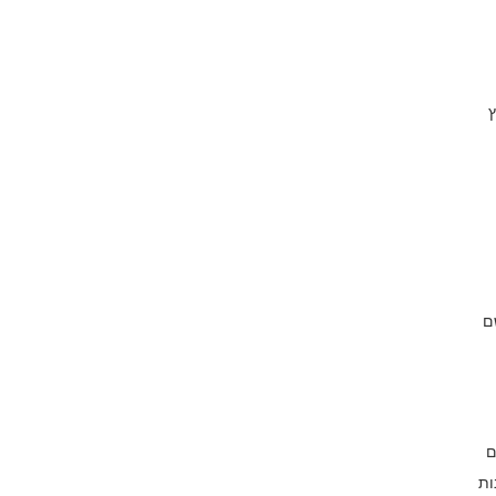
ץ
ם
ם
ות