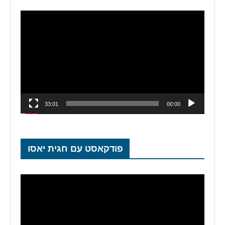
נגן
וידאו
33:01
00:00
פודקאסט עם חגית יאסו
נגן
וידאו