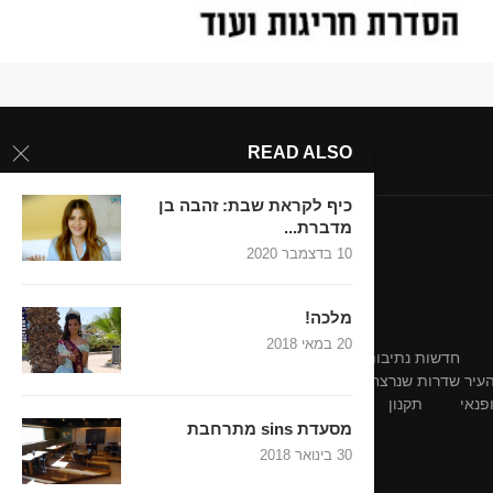
READ ALSO
כיף לקראת שבת: זהבה בן
מדברת...
10 בדצמבר 2020
מלכה!
20 במאי 2018
חדשות נתיבות-אופקים
חדשות נתיבות-אופקים
 העיר שדרות שנרצחו בשבת השחורה
פנאי
תקנון
מסעדת sins מתרחבת
30 בינואר 2018