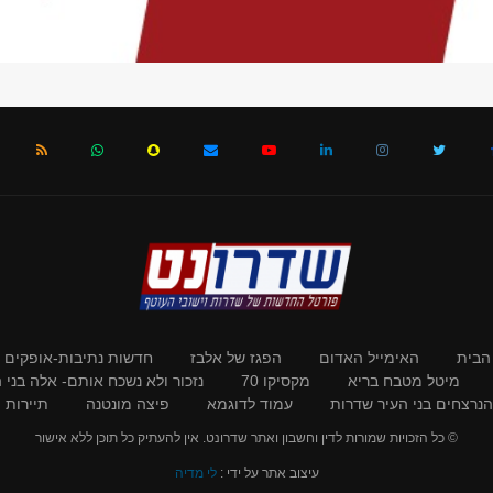
הבית
האימייל האדום
הפגז של אלבז
חדשות נתיבות-אופקים
מיטל מטבח בריא
מקסיקו 70
נזכור ולא נשכח אותם- אלה בני
 הנרצחים בני העיר שדרות
עמוד לדוגמא
פיצה מונטנה
תיירות ו
© כל הזכויות שמורות לדין וחשבון ואתר שדרונט. אין להעתיק כל תוכן ללא אישור
עיצוב אתר על ידי :
לי מדיה