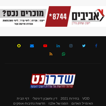
VOD
בחירות 2021
דין וחשבון דיגיטלי
דף הבית
האימייל האדום
הפגז של אלבז
חדשות נתיבות-אופקים