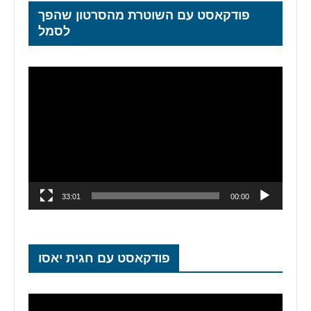
פודקאסט עם השוטרת מהסרטון שהפך
לסמל
נגן
וידאו
33:01
00:00
פודקאסט עם חגית יאסו
נגן
וידאו