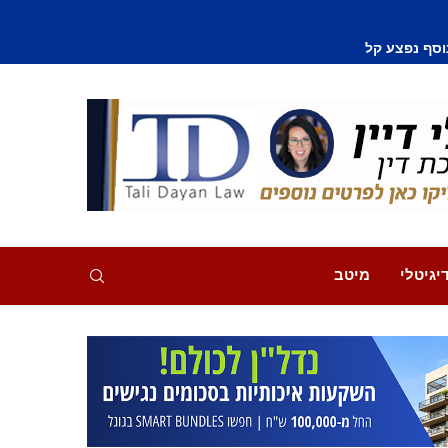
וסף נפצע קל
יגיטלי
מיטב