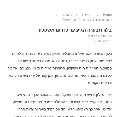
Home
חדשות
ביטחוני
בלון תבערה הגיע עד לדרום אשקלון
בלון תבערה הגיע עד לדרום אשקלון
written by
ניר וקנין
11 ביוני 2018
בלון תבערה, אשר שילחו מחבלים מכיוון רצועת עזה במטרה לגרום
לשריפות ולנזק בנפש וברכוש, נחת על גג מבנה באחד הישובים
במועצה האזורית חוף אשקלון. הרשויות מוזרות כי אין נפגעים, אך נזק
קל נגרם למבנה. השריפה כובתה בתוך זמן קצר על ידי רבש"צ הקיבוץ
וכבאית מקומית.
יאיר פרג'ון, ראש מ.א. חוף אשקלון אמר בתגובה לכך: "בימי אלה
הסתיים הקציר ברוב השדות. בהתחלה אמרו: 'עפיפונים זה משחק
ילדים'. אחר כך העפיפון הגיע יחד עם לפיד בוער והשדות החלו
להישרף. התארגנו כאן באזור עם קומביינים מכל הארץ וקצרנו את