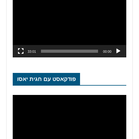
וידאו
33:01
00:00
פודקאסט עם חגית יאסו
נגן
וידאו