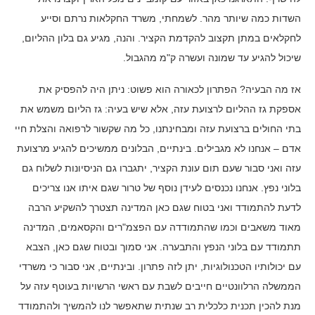
השדות כמה שיותר מהר. לשמחתי, משרד החקלאות נרתם וסייע
לחקלאים במתן תקצוב להקדמת הקציר. והנה, מגיע גם בלון ההליום,
שיכול להגיע עד שמונה ועשרה ק"מ מהגבול.
אז מה הבעיה? הפתרון לכאורה הוא פשוט: ניתן היה להפסיק את
אספקת גז ההליום לרצועת עזה, אלא שיש בעיה: גז הליום משמש את
בתי החולים ברצועת עזה ומבחינתנו, כל מה שקשור לרפואה והצלת חיי
אדם – אנחנו לא מגבילים. בינתיים, הבלונים ממשיכים להגיע מרצועת
עזה ואני סבור שעם תום עונת הקציר, יתגברו גם הניסיונות לשלוח גם
בלוני נפץ. אנחנו נכנסים לעידן נוסף של טרור שגם איתו אנו צריכים
לדעת להתמודד ואני בטוח שגם כאן המדינה תצטרך להשקיע הרבה
מאוד משאבים וכמו שהתמודדה עם הפצמ"רים והקסאמים, המדינה
תתמודד עם בלוני הנפץ והתבערה. אני סמוך ובטוח שגם כאן, הצבא
עם יכולותיו הטכנולוגיות, יתן לזה פתרון. ובינתיים, אני סבור כי משרדי
הממשלה הרלוונטיים חייבים לשבת עם ראשי הרשויות בעוטף עזה על
מנת להכין תכנית כלכלית רב שנתית שתאפשר לנו להמשיך ולהתמודד