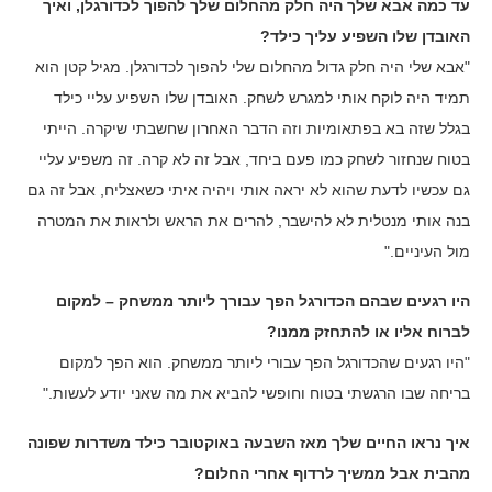
עד כמה אבא שלך היה חלק מהחלום שלך להפוך לכדורגלן, ואיך
האובדן שלו השפיע עליך כילד?
"אבא שלי היה חלק גדול מהחלום שלי להפוך לכדורגלן. מגיל קטן הוא
תמיד היה לוקח אותי למגרש לשחק. האובדן שלו השפיע עליי כילד
בגלל שזה בא בפתאומיות וזה הדבר האחרון שחשבתי שיקרה. הייתי
בטוח שנחזור לשחק כמו פעם ביחד, אבל זה לא קרה. זה משפיע עליי
גם עכשיו לדעת שהוא לא יראה אותי ויהיה איתי כשאצליח, אבל זה גם
בנה אותי מנטלית לא להישבר, להרים את הראש ולראות את המטרה
מול העיניים."
היו רגעים שבהם הכדורגל הפך עבורך ליותר ממשחק – למקום
לברוח אליו או להתחזק ממנו?
"היו רגעים שהכדורגל הפך עבורי ליותר ממשחק. הוא הפך למקום
בריחה שבו הרגשתי בטוח וחופשי להביא את מה שאני יודע לעשות."
איך נראו החיים שלך מאז השבעה באוקטובר כילד משדרות שפונה
מהבית אבל ממשיך לרדוף אחרי החלום?