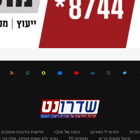
הבית
האימייל האדום
הפגז של אלבז
חדשות נתיבות-אופקים
מיטל מטבח בריא
מקסיקו 70
נזכור ולא נשכח אותם- אלה בני