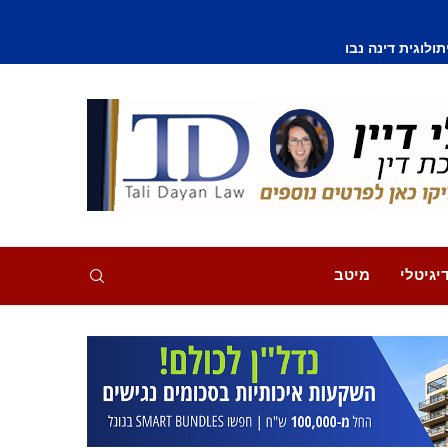
וסף נפצע קל
יגיטלי
מיטב