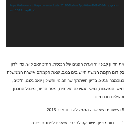
הורד קובץ: https://sderonet.co.il/wp-content/uploads/2018/06/WhatsApp-Video-2018-06-04-
at-15.33.21.mp4?_=1
את הדיון קבע יו"ר ועדת הפנים של הכנסת, חה"כ יואב קיש, כדי לדון
בקידום הקמת חמשת היישובים בנגב, שאת הקמתם אישרה הממשלה
בנובמבר 2015. בדיון השתתף שר הבינוי והשיכון יואב גלנט, ח"כים,
ראשי המועצות, נציגי המועצה הארצית, מטה הדיור, מינהל התכנון
ופעילים חברתיים.
5 היישובים שאישרה הממשלה בנובמבר 2015:
1. נווה גוריון- ישוב קהילתי בין אשלים לפתחת ניצנה