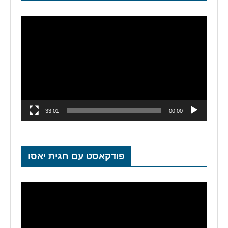
נגן
וידאו
33:01
00:00
פודקאסט עם חגית יאסו
נגן
וידאו