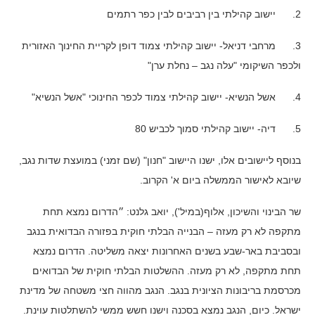
2. יישוב קהילתי בין רביבים לבין כפר רתמים
3. מרחבי דניאל- יישוב קהילתי צמוד דופן לקריית החינוך האזורית
ולכפר השיקומי "עלה נגב – נחלת ערן"
4. אשל הנשיא- יישוב קהילתי צמוד לכפר החינוכי "אשל הנשיא"
5. דיה- יישוב קהילתי סמוך לכביש 80
בנוסף ליישובים אלו, ישנו היישוב "חנון" (שם זמני) במועצת שדות נגב,
שיובא לאישור הממשלה ביום א' הקרוב.
שר הבינוי והשיכון, אלוף(במיל'), יואב גלנט: ״הדרום נמצא תחת
מתקפה לא רק מעזה – הבנייה הבלתי חוקית בפזורה הבדואית בנגב
ובסביבת באר-שבע בשנים האחרונות יצאה משליטה. הדרום נמצא
תחת מתקפה, לא רק מעזה. ההשלטות הבלתי חוקית של הבדואים
מכרסמת בריבונות הציונית בנגב. הנגב מהווה חצי משטחה של מדינת
ישראל. כיום, הנגב נמצא בסכנה וישנו חשש ממשי להשתלטות עוינת.