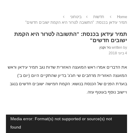
Home
חדשות
ביטחוני
תמיר עידאן בכנסת: "התשובה לטרור היא הקמת ישובים חדשים"
תמיר עידאן בכנסת: "התשובה לטרור היא הקמת
ישובים חדשים"
written by
ניר וקנין
4 ביוני 2018
את הדברים אמרו ראש המועצה האזורית שדות נגב תמיר עידאן וראש
המועצה האזורית מרחבים שי חג'ג' בדיון שהתקיים היום (יום ב')
בועדת הפנים של הכנסת בנושא: הקמת חמישה ישובים חדשים בנגב
ויישוב נוסף בעוטף עזה.
נגן
Media error: Format(s) not supported or source(s) not
וידאו
found