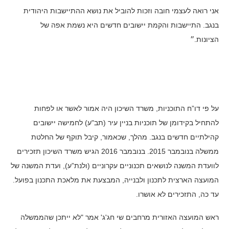
אני רואה לעצמי חובה וזכות להוביל את נושא ההתיישבות היהודית
בנגב. התיישבות והקמת יישובים חדשים היא נשמת אפה של
הציונות.״
על פי דו”ח התוכניות, משרד השיכון היה אמור לאשר או לפחות
להתחיל בקידומן של תוכניות בניין עיר (תב"ע) לחמישה יישובים
קהילתיים חדשים בנגב. מהלך, שכאמור, קיבל תוקף של החלטת
ממשלה בנובמבר 2015. בנובמבר 2016 הגיש משרד השיכון תזכירים
לוועדת המשנה לנושאים תכנוניים עקרוניים (ולנת”ע), ועדת המשנה של
המועצה הארצית לתכנון ולבנייה, המבצעת את מלאכת התכנון בפועל.
עד כה, התזכירים לא אושרו.
ראש המועצה האזורית מרחבים שי חג'ג' אמר "לא ייתכן שהממשלה