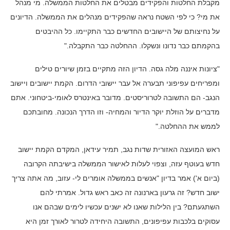
מקבלת החלטות והפקידים מבטלים את החלטות הממשלה. מי מנהל
את מי? כי לפי השטח נראה שהפקידים מנהלים את הממשלה. הדיונים
על נחיצותם של היישובים החדשים כבר התקיימו. כל ההיבטים
בהקמתם כבר נדונו ונשקלו. ההחלטה כבר התקבלה."
"ציונות איננה מלה גסה. הדיון הזה מתקיים בזמן שיורים טילים
ומפריחים עפיפוני תבערה אל עבר יישובי הדרום. הקמת יישובים ויישוב
הנגב- הם התשובה לטרוריסטים. מדובר באינטרס לאומי-ביטחוני. אתם
מדברים על הוזלת יוקר הדיור והמחיה- וזו הדרך הנכונה. מחובתכם
לממש את ההחלטה."
ראש המועצה האזורית שדות נגב, תמיר עידאן, המקדם הקמת יישוב
חדש בעוטף עזה, וצפוי לעלות לאישור הממשלה בישיבתה הקרובה
(ביום א') אמר בדיון "אנשים בממשלה אומרים לי- עזוב, מה אתה צריך
ישוב חדש? זה גרעון בארנונה זה כאב ראש גדול. אמרתי להם
השתגעתם? בין הלילות שאנו לא ישנים עכשיו לימים שבהם אנו
עסוקים בלכבות עפיפונים, התשובה היחידה לטרור לאורך זמן היא