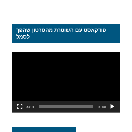
פודקאסט עם השוטרת מהסרטון שהפך
לסמל
נגן
וידאו
33:01
00:00