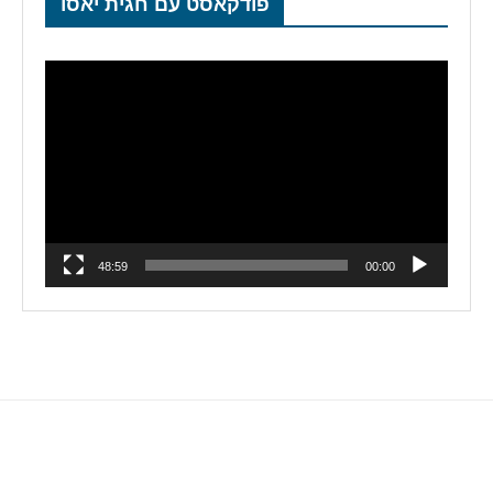
פודקאסט עם חגית יאסו
נגן
וידאו
48:59
00:00