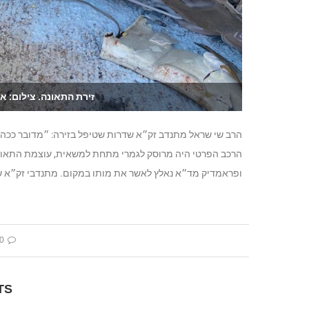
זירת התאונה. צילום: א
הרב שי שראל מתנדב זק״א שדרות שטיפל בזירה: ״מדובר ככה״נ
ופראמדיק מד״א נאלץ לאשר את מותו במקום. מתנדבי זק״א ש
 comment
TS