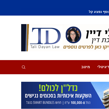
וסף נפצע קל
יגיטלי
מיטב