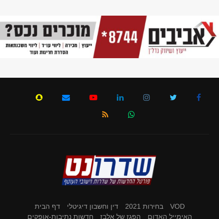
VOD
בחירות 2021
דין וחשבון דיגיטלי
דף הבית
האימייל האדום
הפגז של אלבז
חדשות נתיבות-אופקים