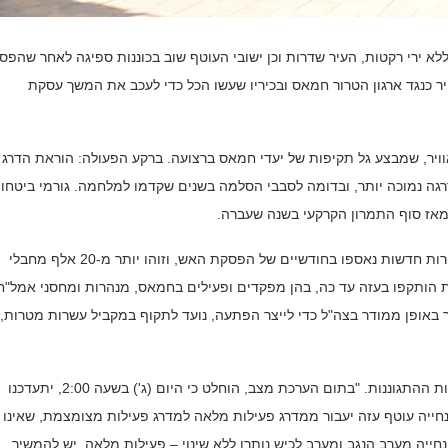
א ירי רקטות, העיר שדרות וכן ישובי העוטף שוב בכוננות ספיגה לאחר שהפס
כנגד ארגון הטרור חמאס ובכיריו שעשו הכל כדי לעכב את המשך עסקת
וויר, שמבצע גל תקיפות של יעדי חמאס ברצועה. ברקע הפעולה: הוראת הדרג
רגה נמוכה יותר, ובדומה לסבבי הסלמה בשנים שקדמו למלחמה. גורמי ביטחון
מאז סוף התמרון הקרקעי בשנה שעברה.
הדגש במבצע האווירי הוא ההפתעה לחמאס, אחרי שמאות מטרות חדשות נאספו בחודשיים של הפסקת האש, וזוהו יותר מ-20 אלף מחבלי
הותקפו בעזה עד כה, בהן מפקדים ופעילים בחמאס, מנהרות ומחסני אמל"ח
 באופן ממודר בצה"ל כדי לייצר הפתעה, נועד לתקוף במקביל עשרות מטרות, 
כאמור, בעקבות המתקפה הלילה, בפיקוד העורף שינו את הנחיות ההתגוננות. "בתום הערכת מצב, הוחלט כי היום (ג') בשעה 2:00, יתעדכנו
נחייה עוטף עזה יעבור ממדרג פעילות מלאה למדרג פעילות מצומצמת, שאינו
נחייה מערב הנגב ומערב לכיש נותרו ללא שינוי – פעילות מלאה. יש להמשיך