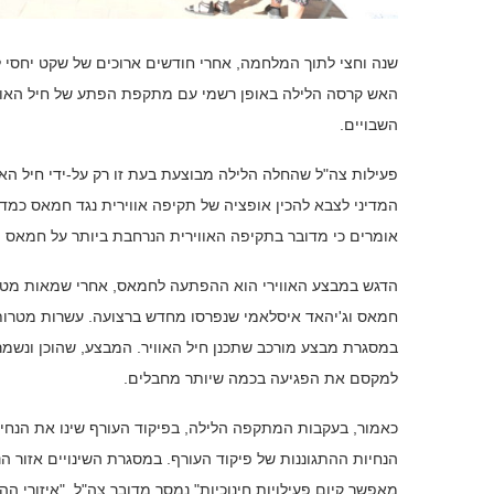
שנה וחצי לתוך המלחמה, אחרי חודשים ארוכים של שקט יחסי לל
האש קרסה הלילה באופן רשמי עם מתקפת הפתע של חיל האויר 
השבויים.
פעילות צה"ל שהחלה הלילה מבוצעת בעת זו רק על-ידי חיל הא
המדיני לצבא להכין אופציה של תקיפה אווירית נגד חמאס כמד
אומרים כי מדובר בתקיפה האווירית הנרחבת ביותר על חמאס 
חמאס וג'יהאד איסלאמי שנפרסו מחדש ברצועה. עשרות מטרות 
במסגרת מבצע מורכב שתכנן חיל האוויר. המבצע, שהוכן ונשמר
למקסם את הפגיעה בכמה שיותר מחבלים.
הנחיות ההתגוננות של פיקוד העורף. במסגרת השינויים אזור ה
מאפשר קיום פעילויות חינוכיות" נמסר מדובר צה"ל. "איזורי הה