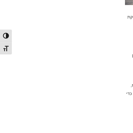
קת
הפעל/כ
מתג גו
,
כדי