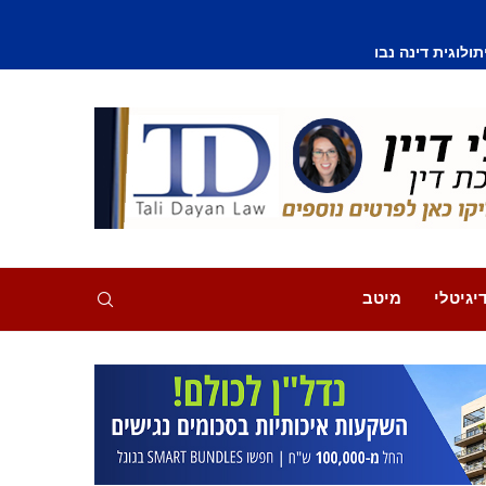
וסף נפצע קל
יגיטלי
מיטב