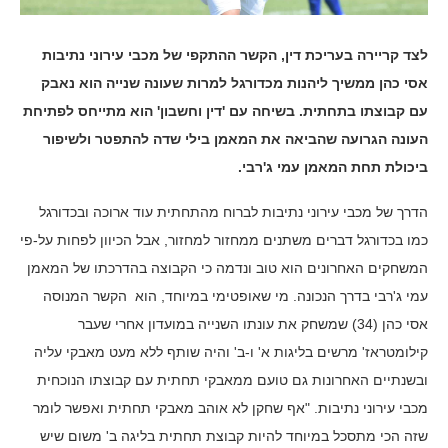
לצד קריירה בעריכת דין, הקשר ההתקפי של מכבי עירוני נתיבות
אסי כהן ממשיך ליהנות מכדורגל למרות שעונה שנייה הוא נאבק
עם קבוצתו בתחתית. בשיחה עם 'דין וחשבון' הוא מתייחס לפתיחת
העונה הגרועה שהביאה את המאמן בילי שדה להתפטר ולשיפור
ביכולת תחת המאמן עמי ג'רבי.
הדרך של מכבי עירוני נתיבות לברוח מהתחתית עוד ארוכה ובכדורגל
כמו בכדורגל דברים משתנים ממחזור למחזור, אבל הכיוון לפחות על-פי
המשחקים האחרונים הוא טוב ונדמה כי הקבוצה בהדרכתו של המאמן
עמי ג'רבי בדרך הנכונה. מי שאופטימי במיוחד, הוא הקשר המנוסה
אסי כהן (34) שמשחק את עונתו השנייה במועדון אחרי שעבר
קילומטראז' מרשים בליגות א' ו-ב' והיה שותף ללא מעט מאבקי עליה
ובשנתיים האחרונות גם טועם ממאבקי תחתית עם קבוצתו הנוכחית
מכבי עירוני נתיבות. "אף שחקן לא אוהב מאבקי תחתית ואפשר לומר
שזה הכי מתסכל במיוחד להיות קבוצת תחתית בליגה ב' משום שיש