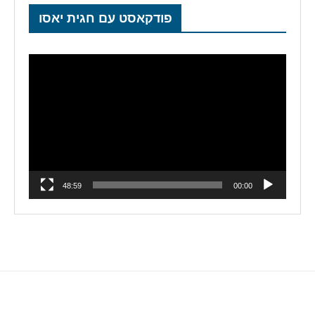
פודקאסט עם חגית יאסו
נגן
וידאו
48:59
00:00