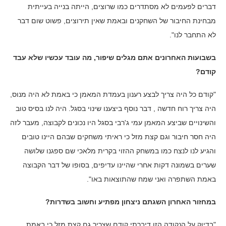
דברים לפעמים לא מסתדרים כמו שרוצים, הייתה בנייה בעייתית
מבחינת החיבור של השחקנים ובאמת שאין תירוצים, פשוט שום דבר
לא התחבר לנו".
בשבועות האחרונים אתם מגלים שיפור, מה עובד עכשיו שלא עבד
קודם?
"קודם כל היה צריך לבצע רענון בעמדת המאמן כי באמת לא היה מנוס,
היה צריך רוח חדשה , דבר נוסף ביצענו שינוי בסגל. היה לנו בסיס טוב
והשינויים שביצע המאמן עמי ג'רבי בסגל היו נכונים לקבוצה, מעבר לזה
היה חסר חיבור וגם קצת מזל כי ראיתי משחקים שבהם היינו טובים
והגיע לנו לנצח כמו במשחק ההזוי בקרית מלאכי שם ספגנו שלושה
שערים בשמונה דקות אחרי שהיינו עדיפים, בסופו של דבר הקבוצה
באמת השתפרה ואני שמח שהתוצאות באו".
במחזור האחרון השגתם ניצחון מפתיע וחשוב בשדרות?
"בדיוק על הנקודה הזו דיברתי קודם שצריך גם קצת מזל כי באמת