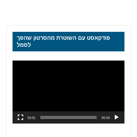
פודקאסט עם השוטרת מהסרטון שהפך
לסמל
נגן
וידאו
33:01
00:00