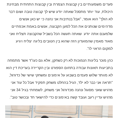
פערים משמעותיים בין קבוצות הצמרת ובין קבוצות התחתית מבחינת
היכולת, עוד יותר מתסכל שאתה יודע שיש לך קבוצה טובה ושום דבר
לא הולך" הוא אומר, "אבל בנתיבות אני נהנה כי יש כאן אנשים
מדהימים שנותנים את הכל למען הקבוצה, אנשים באמת אכפתיים
שלמענם אתה יודע שאתה תעשה הכל בשביל שהקבוצה תצליח ואני
מאוד מאמין שהמועדון הזה שהוא בין הטובים בליגה יצליח ויגיע
למקום הראוי לו".
כהן מוכר בליגות הנמוכות לא רק כשחקן, אלא גם כעו"ד אשר מתמחה
בתביעות תאונות עבודה בתחום הספורט ובין הקריירה בעריכת דין הוא
לא מוותר שלוש פעמים בשבוע על אימונים ומשחקי שישי של כדורגל,
"תראה אני כבר לא ילד, הגיל בהחלט משחק תפקיד אבל כל עוד אני
מרגיש שאני מסוגל ונהנה מכדורגל אני משחק, לשמחתי בגיל 34 אני
מרגיש עדיין רעב ועובד קשה באימונים כדי להישאר חד ובכושר טוב".