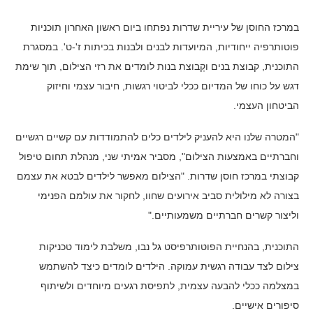
במרכז החוסן של עיריית שדרות נפתחו ביום ראשון האחרון תוכניות
פוטותרפיה ייחודיות, המיועדות לבנים ולבנות בכיתות ז'-ט'. במסגרת
התוכנית, קבוצת בנים וקְבוצת בנות לומדים את רזי הצילום, תוך שימת
דגש על כוחו של המדיום ככלי לביטוי רגשות, חיבור עצמי וחיזוק
הביטחון העצמי.
"המטרה שלנו היא להעניק לילדים כלים להתמודדות עם קשיים רגשיים
וחברתיים באמצעות הצילום", מסביר אמיתי שני, מנהלת תחום טיפול
קבוצתי במרכז חוסן שדרות. "הצילום מאפשר לילדים לבטא את עצמם
בצורה לא מילולית סביב אירועים שחוו, לחקור את עולמם הפנימי
וליצור קשרים חברתיים משמעותיים."
התוכנית, בהנחיית הפוטותרפיסט גל נבו, משלבת לימוד טכניקות
צילום לצד עבודה רגשית עמוקה. הילדים לומדים כיצד להשתמש
במצלמה ככלי להבעה עצמית, לתפיסת רגעים מיוחדים ולשיתוף
סיפורים אישיים.