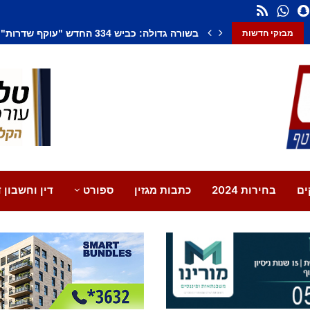
בשורה גדולה: כביש 334 החדש "עוקף שדרות" נפתח במלואו
מבזקי חדשות
ים
בחירות 2024
כתבות מגזין
ספורט
דין וחשבון ד