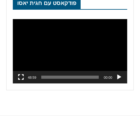
פודקאסט עם חגית יאסו
נגן
וידאו
48:59
00:00