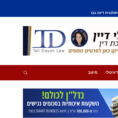
וסף נפצע קל
יגיטלי
מיטב