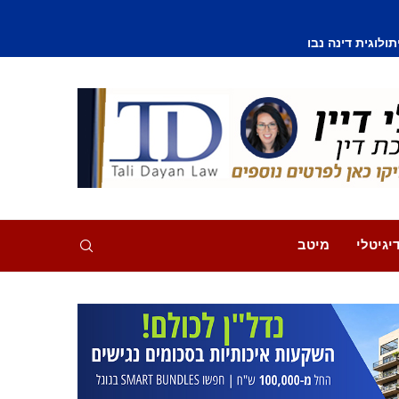
וסף נפצע קל
יגיטלי
מיטב