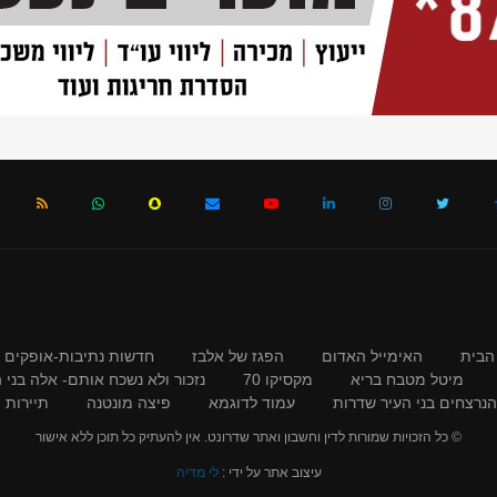
הבית
האימייל האדום
הפגז של אלבז
חדשות נתיבות-אופקים
מיטל מטבח בריא
מקסיקו 70
נזכור ולא נשכח אותם- אלה בני
 הנרצחים בני העיר שדרות
עמוד לדוגמא
פיצה מונטנה
תיירות ו
© כל הזכויות שמורות לדין וחשבון ואתר שדרונט. אין להעתיק כל תוכן ללא אישור
עיצוב אתר על ידי :
לי מדיה